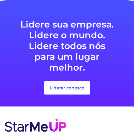
Lidere sua empresa.
Lidere o mundo.
Lidere todos nós
para um lugar
melhor.
Liderar conosco