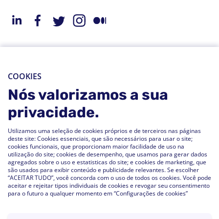
Sobre a StarMeUp
Recursos
Solução
Blog
COOKIES
Engajamento
Nós valorizamos a sua
Webinars
Desempenho
privacidade.
Comunicados de
Imprensa
People Analytics
Utilizamos uma seleção de cookies próprios e de terceiros nas páginas
Centro de Suporte
deste site: Cookies essenciais, que são necessários para usar o site;
Integrações
cookies funcionais, que proporcionam maior facilidade de uso na
utilização do site; cookies de desempenho, que usamos para gerar dados
Perguntas Frequentes
agregados sobre o uso e estatisticas do site; e cookies de marketing, que
são usados ​​para exibir conteúdo e publicidade relevantes. Se escolher
“ACEITAR TUDO”, você concorda com o uso de todos os cookies. Você pode
Clientes
aceitar e rejeitar tipos individuais de cookies e revogar seu consentimento
para o futuro a qualquer momento em “Configurações de cookies”
Histórias de Clientes
Experiência do Cliente